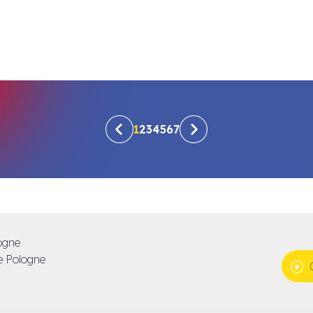
1
2
3
4
5
6
7
logne
de Pologne