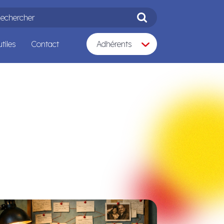
CHERCHER
Rechercher
tiles
Contact
Adhérents
Nous rejoindre
Espace adhérents