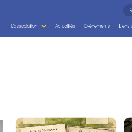
RE
L’association
Actualités
Evènements
Liens u
Présentation
Permanences et antennes
Revue “Le Closier”
Bibliothèque A.Gen.A
Formations