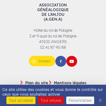
ASSOCIATION
GÉNÉALOGIQUE
DE L’ANJOU
(A.GEN.A)
Hôtel du roi de Pologne
2 et 9 quai du roi de Pologne
49100 ANGERS
02 41 87 90 88
Contact
Facebook
Youtube
Plan du site
Mentions légales
Espace CA
Ce site utilise des cookies et vous donne le contrôle sur
ceux que vous souhaitez activer
© MonaGraphic 2025
X
Ma
Tout accepter
Tout refuser
Personnaliser