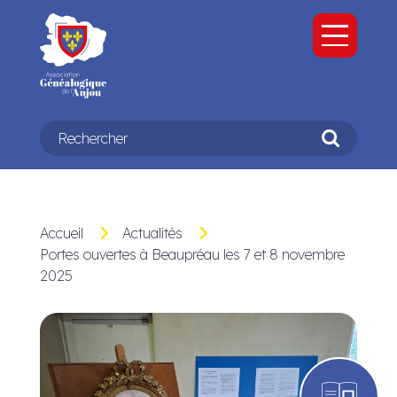
Panneau de gestion des cookies
RECHERCHER
Rechercher
Accueil
Actualités
Portes ouvertes à Beaupréau les 7 et 8 novembre
2025